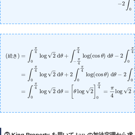
(続き)
(
cos
=
∫
θ
0
)
π
d
4
θ
log
π
=
[
4
θ
∫
0
log
2
log
π
d
4
(
2
θ
cos
log
]
+
0
∫
π
−
2
θ
π
4
)
d
=
4
d
θ
π
π
θ
+
4
4
=
2
log
log
∫
∫
0
0
π
π
2
(
cos
4
4
=
log
log
π
8
θ
2
log
(
)
cos
d
d
θ
θ
2
−
=
θ
2
)
∫
d
0
θ
π
−
4
2
log
∫
0
続
き
tan
② King Property を用いて
の加法定理から求