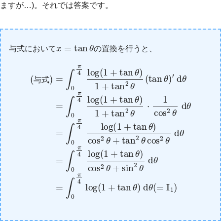
ますが…)。それでは答案です。
x
=
tan
θ
与式において
の置換を行うと、
log
′
d
tan
(
θ
θ
1
=
)
+
cos
(与式)
∫
0
tan
π
2
4
θ
θ
log
)
=
cos
+
∫
sin
0
(
1
π
2
+
2
4
θ
tan
θ
log
+
d
tan
θ
θ
(
)
1
=
1
2
+
∫
+
0
θ
tan
tan
π
cos
4
θ
log
2
)
2
θ
1
θ
⋅
+
(
1
1
tan
d
cos
+
θ
tan
=
2
∫
2
θ
0
θ
θ
(
π
tan
)
4
d
d
log
θ
θ
θ
=
(
)
∫
=
(
0
1
I
π
1
+
)
4
与
式