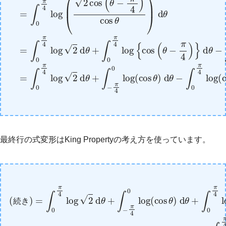
最終行の式変形はKing Propertyの考え方を使っています。
(続き)
=
∫
0
π
4
log
cos
2
θ
)
d
d
θ
θ
+
−
∫
−
2
π
∫
0
4
π
0
4
log
log
(
cos
(
cos
θ
θ
)
)
d
d
θ
θ
+
∫
0
π
4
log
(
続
き