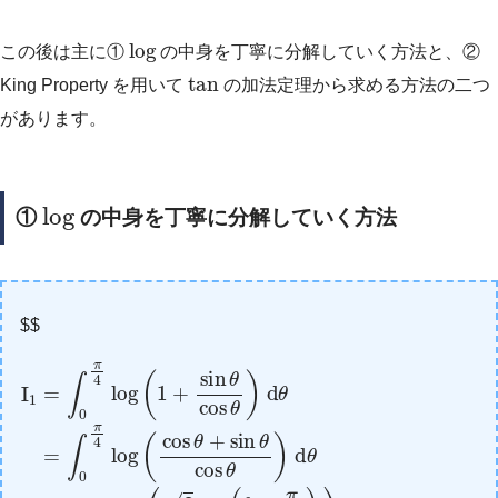
log
この後は主に①
の中身を丁寧に分解していく方法と、②
tan
King Property を用いて
の加法定理から求める方法の二つ
があります。
log
①
の中身を丁寧に分解していく方法
$$
2
cos
I
∫
1
0
d
=
π
θ
∫
θ
4
0
+
)
log
π
∫
d
0
4
θ
π
2
log
=
4
d
∫
log
0
(
θ
1
π
+
+
{
4
∫
cos
−
sin
log
π
4
θ
(
(
θ
2
0
cos
−
cos
log
π
θ
4
d
(
(
cos
)
)
θ
θ
}
d
−
d
θ
π
θ
θ
=
4
−
)
∫
0
)
∫
d
cos
0
π
θ
π
4
−
4
log
∫
θ
0
log
)
π
d
(
4
cos
(
θ
cos
log
=
∫
θ
0
(
θ
cos
+
π
)
sin
4
d
log
θ
θ
θ
=
)