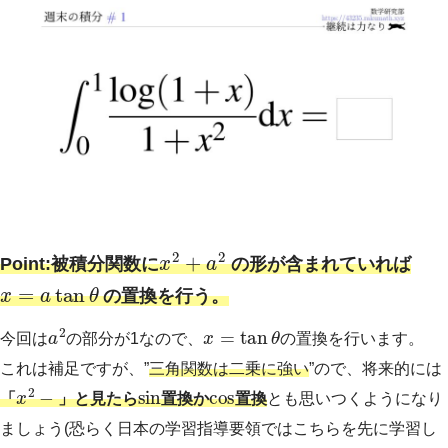
x
2
+
a
2
Point:被積分関数に
の形が含まれていれば
x
=
a
tan
θ
の置換を行う。
a
2
x
=
tan
θ
今回は
の部分が1なので、
の置換を行います。
これは補足ですが、”
三角関数は二乗に強い
”ので、将来的には
x
2
−
sin
cos
「
」と見たら
置換か
置換
とも思いつくようになり
ましょう(恐らく日本の学習指導要領ではこちらを先に学習し