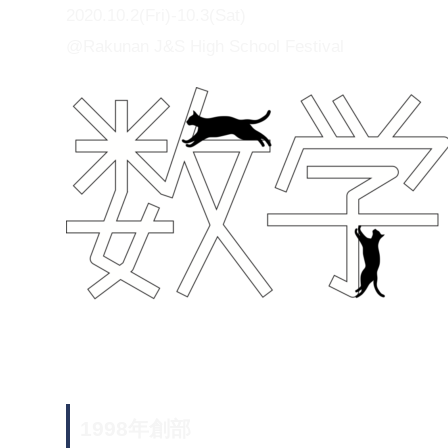
2020.10.2(Fri)-10.3(Sat)
@Rakunan J&S High School Festival
1998年創部